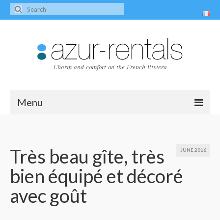
Charm and comfort on the French Riviera
Menu
Home
The villas
Très beau gîte, très
JUNE 2016
bien équipé et décoré
Villa Peire-Long
avec goût
Villa Pagnol
Contact