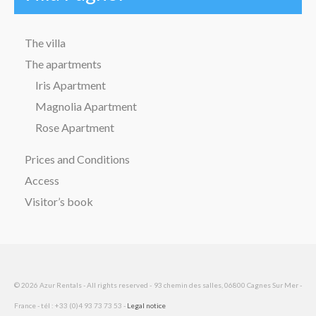
The villa
The apartments
Iris Apartment
Magnolia Apartment
Rose Apartment
Prices and Conditions
Access
Visitor’s book
© 2026 Azur Rentals - All rights reserved - 93 chemin des salles, 06800 Cagnes Sur Mer -
France - tél : +33 (0)4 93 73 73 53 -
Legal notice