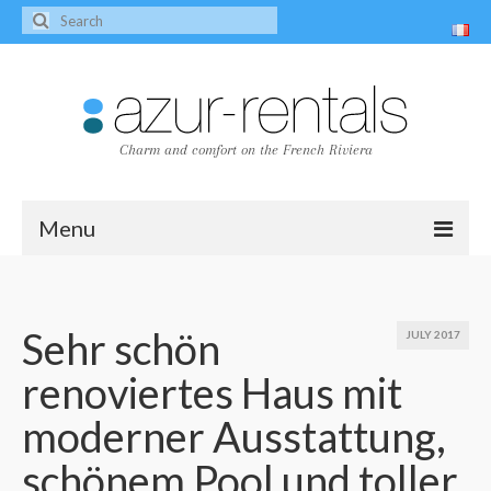
Charm and comfort on the French Riviera
Menu
Home
The villas
Sehr schön
JULY 2017
renoviertes Haus mit
Villa Peire-Long
moderner Ausstattung,
Villa Pagnol
schönem Pool und toller
Contact