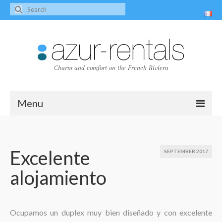
Charm and comfort on the French Riviera
Menu
Home
The villas
Excelente
SEPTEMBER 2017
alojamiento
Villa Peire-Long
Villa Pagnol
Contact
Ocupamos un duplex muy bien diseñado y con excelente