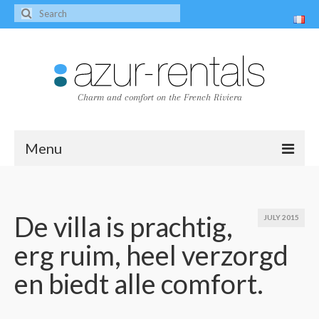
Charm and comfort on the French Riviera
Menu
Home
The villas
De villa is prachtig,
JULY 2015
erg ruim, heel verzorgd
Villa Peire-Long
en biedt alle comfort.
Villa Pagnol
Contact