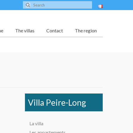
me
The villas
Contact
The region
Villa Peire-Long
La villa
Les appartements