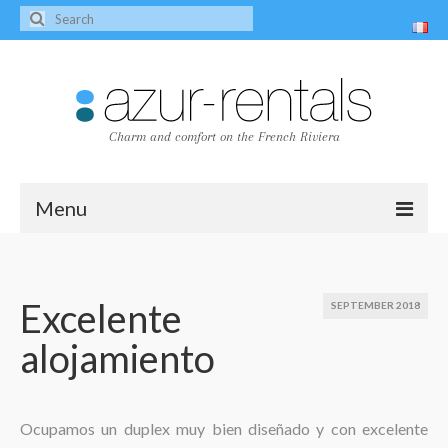
Charm and comfort on the French Riviera
Menu
Home
The villas
Excelente
SEPTEMBER 2018
alojamiento
Villa Peire-Long
Villa Pagnol
Contact
Ocupamos un duplex muy bien diseñado y con excelente