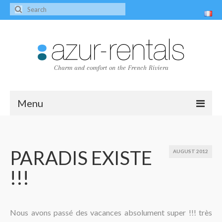
Charm and comfort on the French Riviera
Menu
Home
The villas
PARADIS EXISTE
AUGUST 2012
!!!
Villa Peire-Long
Villa Pagnol
Contact
Nous avons passé des vacances absolument super !!! très