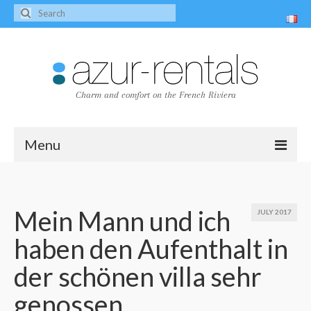
Charm and comfort on the French Riviera
Menu
Home
The villas
Mein Mann und ich
JULY 2017
haben den Aufenthalt in
Villa Peire-Long
der schönen villa sehr
Villa Pagnol
genossen
Contact