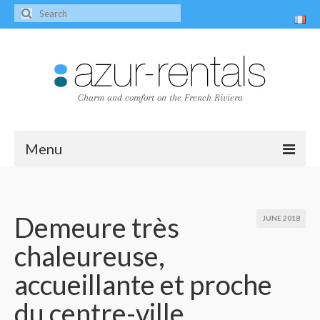
Charm and comfort on the French Riviera
Menu
Home
The villas
Demeure très
JUNE 2018
chaleureuse,
Villa Peire-Long
accueillante et proche
Villa Pagnol
du centre-ville
Contact