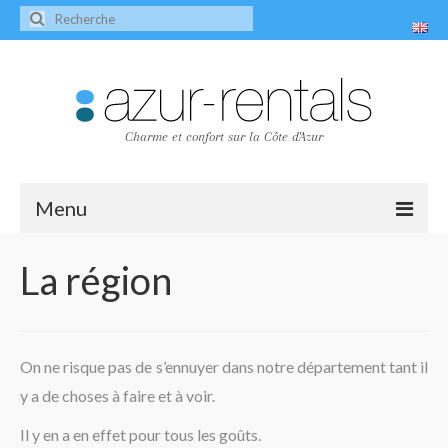
Charme et confort sur la Côte d'Azur
Menu
Accueil
La région
Les villas
Villa Peire-Long
On ne risque pas de s’ennuyer dans notre département tant il
Villa Pagnol
y a de choses à faire et à voir.
Contact
Il y en a en effet pour tous les goûts.