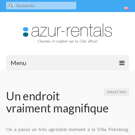
Charme et confort sur la Côte d'Azur
Menu
Accueil
Les villas
Un endroit
JUILLET 2017
vraiment magnifique
Villa Peire-Long
Villa Pagnol
Contact
On a passé un très agréable moment à la Villa Peirelong.