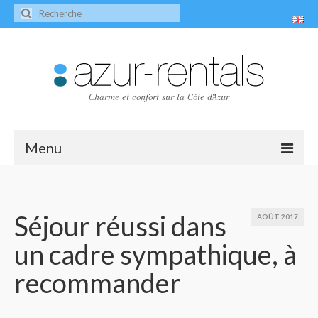
Charme et confort sur la Côte d'Azur
Menu
Accueil
Les villas
Séjour réussi dans
AOÛT 2017
un cadre sympathique, à
Villa Peire-Long
recommander
Villa Pagnol
Contact