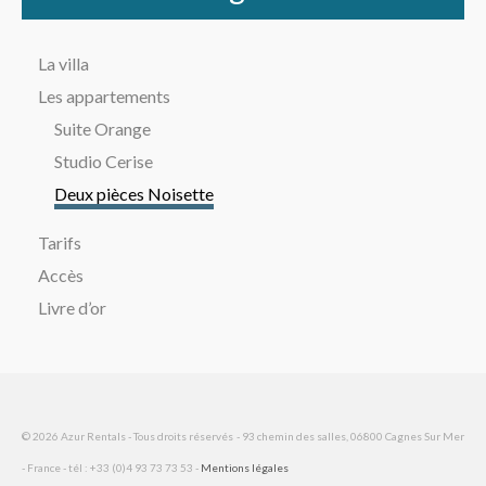
La villa
Les appartements
Suite Orange
Studio Cerise
Deux pièces Noisette
Tarifs
Accès
Livre d’or
© 2026 Azur Rentals - Tous droits réservés - 93 chemin des salles, 06800 Cagnes Sur Mer
- France - tél : +33 (0)4 93 73 73 53 -
Mentions légales