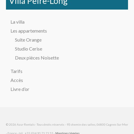
Villa Peire-Long
La villa
Les appartements
Suite Orange
Studio Cerise
Deux pièces Noisette
Tarifs
Accès
Livre d’or
© 2026 Azur Rentals - Tous droits réservés - 93 chemin des salles, 06800 Cagnes Sur Mer
- France - tél : +33 (0)4 93 73 73 53 -
Mentions légales