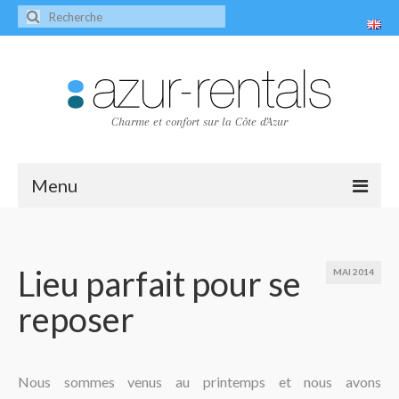
Charme et confort sur la Côte d'Azur
Menu
Accueil
Les villas
Lieu parfait pour se
MAI 2014
reposer
Villa Peire-Long
Villa Pagnol
Contact
Nous sommes venus au printemps et nous avons