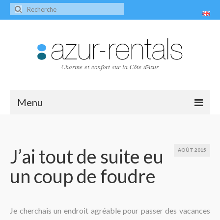
Charme et confort sur la Côte d'Azur
Menu
Accueil
Les villas
J’ai tout de suite eu
AOÛT 2015
un coup de foudre
Villa Peire-Long
Villa Pagnol
Contact
Je cherchais un endroit agréable pour passer des vacances